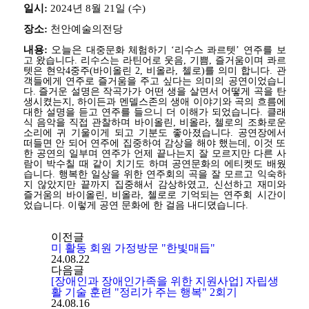
일시:
2024년 8월 21일 (수)
장소:
천안예술의전당
내용:
오늘은
대중문화 체험하기 ‘리수스 콰르텟’ 연주를 보
고 왔습니다.
리수스는
라틴어로 웃음, 기쁨, 즐거움이며 콰르
텟은 현악4중주(바이올린 2, 비올라, 첼로)를 의미 합니다. 관
객들에게 연주로 즐거움을 주고 싶다는 의미의 공연이었습니
다.
즐거운 설명은 작곡가가 어떤 생을 살면서 어떻게 곡을 탄
생시켰는지, 하이든과 멘델스존의 생애 이야기와 곡의 흐름에
대한 설명을 듣고 연주를 들으니 더 이해가 되었습니다.
클래
식 음악을 직접 관찰하며 바이올린, 비올라, 첼로의 조화로운
소리에 귀 기울이게 되고 기분도 좋아졌습니다.
공연장에서
떠들면 안 되어 연주에 집중하여 감상을 해야 했는데, 이것 또
한 공연의 일부며 연주가 언제 끝나는지 잘 모르지만 다른 사
람이 박수칠 때 같이 치기도 하며 공연문화의 에티켓도 배웠
습니다.
행복한 일상을 위한 연주회의 곡을 잘 모르고 익숙하
지 않았지만 끝까지 집중해서 감상하였고, 신선하고 재미와
즐거움의 바이올린, 비올라, 첼로로 기억되는 연주회 시간이
었습니다. 이렇게 공연 문화에 한 걸음 내디뎠습니다.
이전글
미 활동 회원 가정방문 "한빛매듭"
24.08.22
다음글
[장애인과 장애인가족을 위한 지원사업] 자립생
활 기술 훈련 "정리가 주는 행복" 2회기
24.08.16