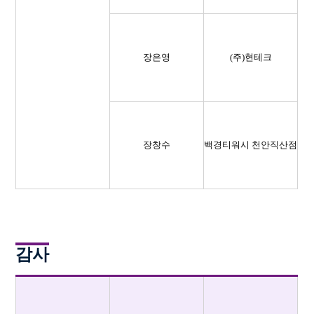
장은영
(주)현테크
장창수
백경티워시 천안직산점
감사