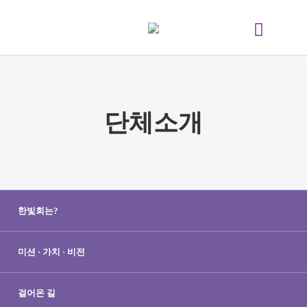
단체소개
한빛회는?
미션 · 가치 · 비전
걸어온 길