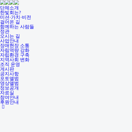
단체소개
한빛회는?
미션·가치·비전
걸어온 길
함께하는 사람들
정관
오시는 길
사업안내
장애현장 소통
자립역량 강화
자립환경 구축
지역사회 변화
조직 운영
게시판
공지사항
포토앨범
영상앨범
정보공개
자료실
참여안내
후원안내