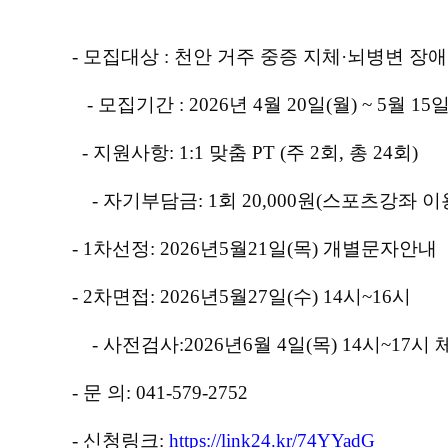
-
모집대상
:
천안 거주 중증 지체
·
뇌병변 장
- 모집기간
: 2026
년
4
월
20
일
(
월
) ~ 5
월
15
-
지원사항
: 1:1
맞춤
PT (
주
2
회
,
총
24
회
)
- 자기부담금
: 1
회
20,000
원
(
스포츠강좌 이
- 1
차선정
: 2026
년
5
월
21
일
(
목
)
개별문자안내
- 2
차면접
: 2026
년
5
월
27
일
(
수
) 14
시
~16
시
- 사전검사
:2026
년
6
월
4
일
(
목
) 14
시
~17
시
-
문 의
: 041-579-2752
-
신청링크
:
https://link24.kr/74YYadG