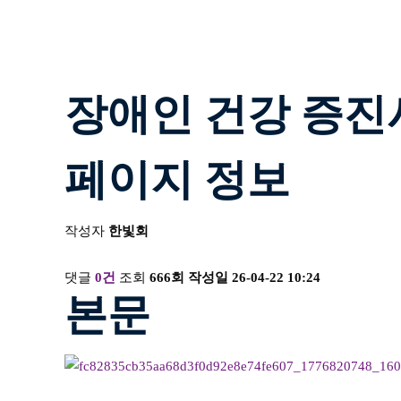
장애인 건강 증진
페이지 정보
작성자
한빛회
댓글
0건
조회
666회
작성일
26-04-22 10:24
본문