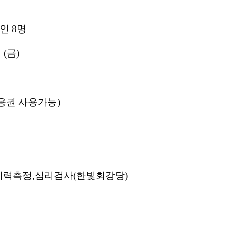
애인
8
명
일
(
금
)
용권 사용가능
)
체력측정
,
심리검사
(
한빛회강당
)