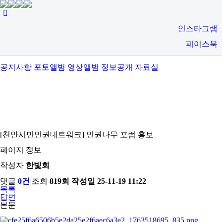
인스타그램
페이스북
공지사항
포토앨범
영상앨범
정보공개
자료실
[천안시민인권네트워크] 인권나무 포럼 홍보
페이지 정보
작성자
한빛회
댓글
0건
조회
819회
작성일
25-11-19 11:22
목록
답변
본문