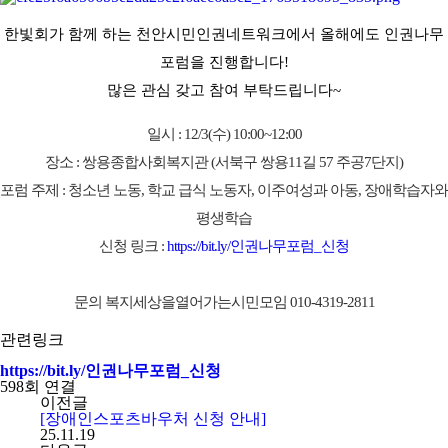
한빛회가 함께 하는 천안시민인권네트워크에서 올해에도 인권나무
포럼을 진행합니다!
많은 관심 갖고 참여 부탁드립니다~
일시 : 12/3(수) 10:00~12:00
장소 : 쌍용종합사회복지관 (서북구 쌍용11길 57 주공7단지)
포럼 주제 : 청소년 노동, 학교 급식 노동자, 이주여성과 아동, 장애학습자와
평생학습
신청 링크 :
https://bit.ly/인권나무포럼_신청
문의 복지세상을열어가는시민모임 010-4319-2811
관련링크
https://bit.ly/인권나무포럼_신청
598회 연결
이전글
[장애인스포츠바우처 신청 안내]
25.11.19