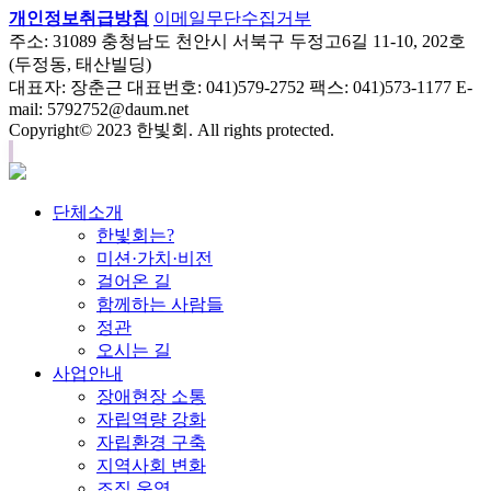
개인정보취급방침
이메일무단수집거부
주소: 31089 충청남도 천안시 서북구 두정고6길 11-10, 202호
(두정동, 태산빌딩)
대표자: 장춘근 대표번호: 041)579-2752 팩스: 041)573-1177 E-
mail: 5792752@daum.net
Copyright© 2023 한빛회. All rights protected.
단체소개
한빛회는?
미션·가치·비전
걸어온 길
함께하는 사람들
정관
오시는 길
사업안내
장애현장 소통
자립역량 강화
자립환경 구축
지역사회 변화
조직 운영