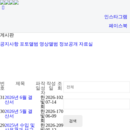
인스타그램
페이스북
게시판
공지사항
포토앨범
영상앨범
정보공개
자료실
번
제목
파
작
작성
조
호
일
성
일
회
자
31
2026년 6월 결
한
2026-
102
산서
빛
07-14
회
30
2026년 5월 결
한
2026-
170
산서
빛
06-09
회
검색
29
2025년 수입 및
한
2026-
209
사용결과 보고
빛
05-12