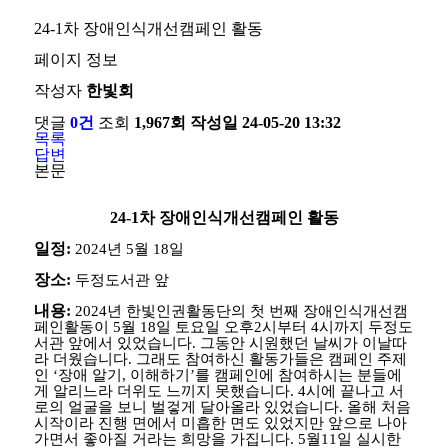
24-1차 장애인식개선캠페인 활동
페이지 정보
작성자
한빛회
댓글
0건
조회
1,967회
작성일
24-05-20 13:32
목록
답변
본문
24-1차 장애인식개선캠페인 활동
일정:
2024년 5월 18일
장소:
두정도서관 앞
내용:
2024
년 한빛인권활동단의 첫 번째 장애인식개선캠
페인활동이
5
월
18
일 토요일 오후
2
시부터
4
시까지 두정도
서관 앞에서 있었습니다
.
그동안 시원했던 날씨가 이날따
라 더웠습니다
.
그래도 참여하신 활동가들은 캠페인 주제
인
‘
장애 알기
,
이해하기
’
를 캠페인에 참여하시는 분들에
게 알리느라 더위도 느끼지 못했습니다
. 4
시에 끝나고 서
로의 얼굴을 보니 벌겋게 달아올라 있었습니다
.
올해 처음
시작이라 진행 면에서 미흡한 면도 있었지만 앞으로 나아
가면서 좋아질 거라는 희망을 가집니다
. 5
월
11
일 실시한