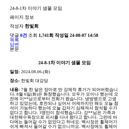
24-8-1차 이야기 샘물 모임
페이지 정보
작성자
한빛회
댓글
0건
조회
1,741회
작성일
24-08-07 14:58
목록
답변
본문
24-8-1
차 이야기 샘물 모임
일정
:
2024.08.06
.(화)
장소
:
한빛회 대강당
내용
:
7
월 한 달은 장마로 반 강제적 휴가가 되어버렸습니
다
. 8
월
6
일
(
화
)
은 화창했습니다
.
모두가 모이나 했는데 오
전에 이
**
님으로부터 전화가 왔습니다
.
냉방병으로 고생
하고 있었는데
,
호전되나 싶어서 어제까지만 해도 오늘 참
석이 가능하다 했는데 오늘 갑자기 심해져서 참석할 수가
없다고 합니다
. 3
명만이 참석했습니다
.
강
**
님은 가족과
대천해수욕장으로 피서를 다녀 왔다고 합니다
.
그런데 바
다에는 들어갈 수가 없었다고 하네요
.
백사장은 휠체어가
쉬게 빠져서 들어갈 수가 없으니까요
.
백사장에도 휠체어