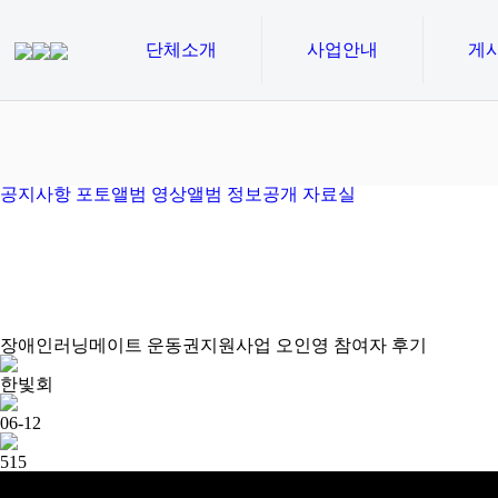
단체소개
사업안내
게
공지사항
포토앨범
영상앨범
정보공개
자료실
장애인러닝메이트 운동권지원사업 오인영 참여자 후기
한빛회
06-12
515