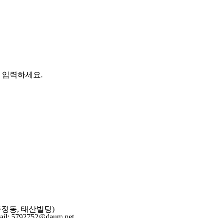
 입력하세요.
(두정동, 태산빌딩)
: 5792752@daum.net