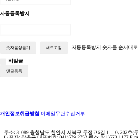
자동등록방지
자동등록방지 숫자를 순서대로
숫자음성듣기
새로고침
비밀글
댓글등록
개인정보취급방침
이메일무단수집거부
주소: 31089 충청남도 천안시 서북구 두정고6길 11-10, 202호
대표자: 장춘근 대표번호: 041)579-2752 팩스: 041)573-1177 E-mail